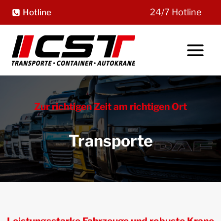
Zum
24/7 Hotline
Hotline
Inhalt
springen
Zur richtigen Zeit am richtigen Ort
Transporte